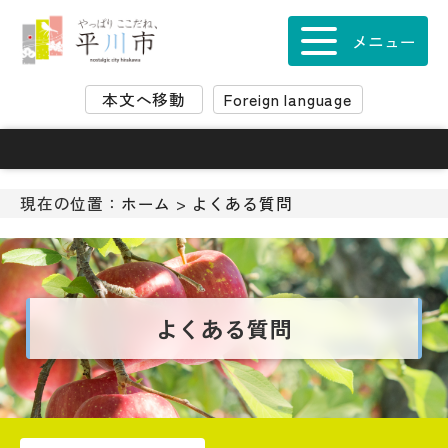
ナ
ビ
メニュー
ゲ
ー
本文へ移動
Foreign language
シ
ョ
ン
ス
キ
現在の位置：
ホーム
>
よくある質問
ッ
プ
メ
ニ
ュ
よくある質問
ー
新
着
情
報