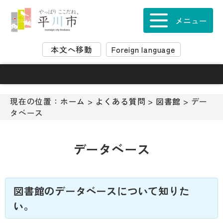
ナ
ビ
メニュー
ゲ
ー
本文へ移動
Foreign language
シ
ョ
ン
ス
キ
現在の位置：
ホーム
>
よくある質問
>
図書館
> デー
ッ
タベース
プ
メ
ニ
データベース
ュ
ー
本
文
図書館のデータベースについて知りた
へ
い。
移