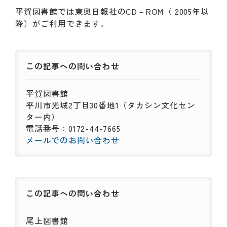
動
平賀図書館では東奥日報社のCD－ROM（ 2005年以
す
る
降）がご利用できます。
サ
ブ
メ
この記事への
問い合わせ
ニ
ュ
ー
平賀図書館
へ
平川市光城2丁目30番地1（タカシン文化セン
移
ター内）
動
電話番号：0172-44-7665
す
メールでのお問い合わせ
る
この記事への
問い合わせ
尾上図書館