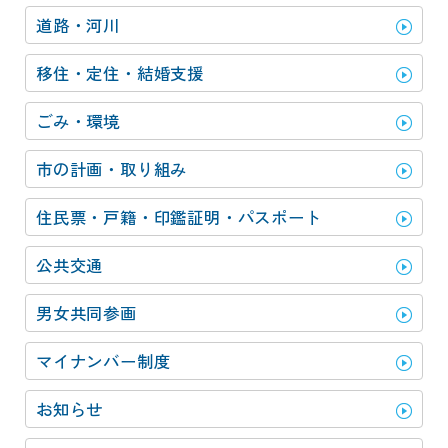
動
す
道路・河川
る
サ
移住・定住・結婚支援
ブ
メ
ごみ・環境
ニ
ュ
市の計画・取り組み
ー
へ
住民票・戸籍・印鑑証明・パスポート
移
動
公共交通
す
る
男女共同参画
マイナンバー制度
お知らせ