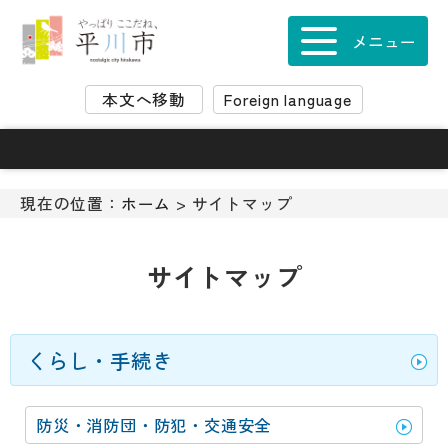
ナ
ビ
メニュー
ゲ
ー
本文へ移動
Foreign language
シ
ョ
ン
ス
キ
現在の位置：
ホーム
> サイトマップ
ッ
プ
メ
サイトマップ
ニ
ュ
ー
本
くらし・手続き
文
へ
防災・消防団・防犯・交通安全
移