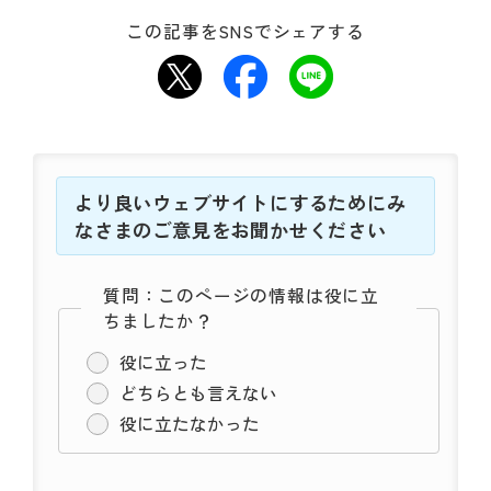
動
す
この記事をSNSでシェアする
る
サ
ブ
メ
ニ
ュ
より良いウェブサイトにするためにみ
ー
へ
なさまのご意見をお聞かせください
移
動
質問：このページの情報は役に立
す
ちましたか？
る
役に立った
どちらとも言えない
役に立たなかった