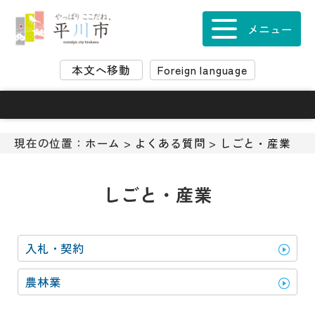
ナ
ビ
メニュー
ゲ
ー
本文へ移動
Foreign language
シ
ョ
ン
ス
キ
現在の位置：
ホーム
>
よくある質問
>
しごと・産業
ッ
プ
メ
しごと・産業
ニ
ュ
ー
入札・契約
本
文
農林業
へ
移