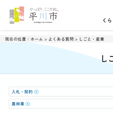
ナ
ビ
ゲ
くら
ー
シ
ョ
ン
現在の位置：
ホーム
>
よくある質問
>
しごと・産業
ス
キ
ッ
し
プ
メ
ニ
ュ
ー
本
入札・契約
文
へ
農林業
移