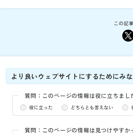
動
す
る
サ
この記事
ブ
メ
ニ
ュ
ー
へ
移
より良いウェブサイトにするためにみな
動
す
る
質問：このページの情報は役に立ちまし
役に立った
どちらとも言えない
質問：このページの情報は見つけやすか