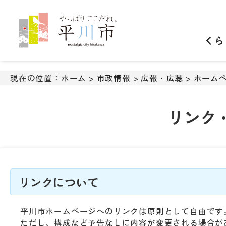
ナ
ビ
ゲ
くら
ー
シ
ョ
ン
現在の位置：
ホーム
>
市政情報
>
広報・広聴
>
ホーム
ス
キ
ッ
リンク
プ
メ
ニ
ュ
ー
本
リンクについて
文
へ
平川市ホームページへのリンクは原則として自由です
移
ただし、構成など予告なしに内容が変更される場合が