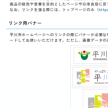
動
商品の販売や営業を目的としたページや公序良俗に反
す
なお、リンクを張る際には、トップページのみ（
http
る
サ
ブ
リンク用バナー
メ
ニ
平川市ホームページへのリンクの際にバナーが必要な
ュ
ードしてお使いいただけます。ただし、画像データの
ー
へ
移
動
す
る