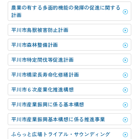
動
す
農業の有する多面的機能の発揮の促進に関する
る
計画
サ
ブ
平川市鳥獣被害防止計画
メ
ニ
平川市森林整備計画
ュ
ー
平川市特定間伐等促進計画
へ
移
平川市橋梁長寿命化修繕計画
動
す
平川市６次産業化推進構想
る
平川市産業振興に係る基本構想
平川市産業­振興基本構­想に係る推­進事業
ふらっと広場トライアル・サウンディング