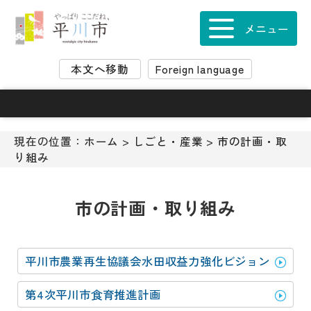
ナ
ビ
メニュー
ゲ
ー
本文へ移動
Foreign language
シ
ョ
ン
ス
キ
現在の位置：
ホーム
>
しごと・産業
>
市の計画・取
ッ
り組み
プ
メ
ニ
市の計画・取り組み
ュ
ー
本
平川市農業再生協議会水田収益力強化ビジョン
文
へ
第4次平川市食育推進計画
移