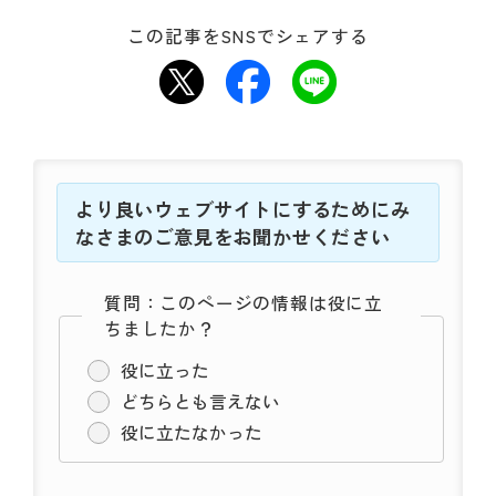
動
す
この記事をSNSでシェアする
る
サ
ブ
メ
ニ
ュ
ー
より良いウェブサイトにするためにみ
へ
なさまのご意見をお聞かせください
移
動
質問：このページの情報は役に立
す
ちましたか？
る
役に立った
どちらとも言えない
役に立たなかった