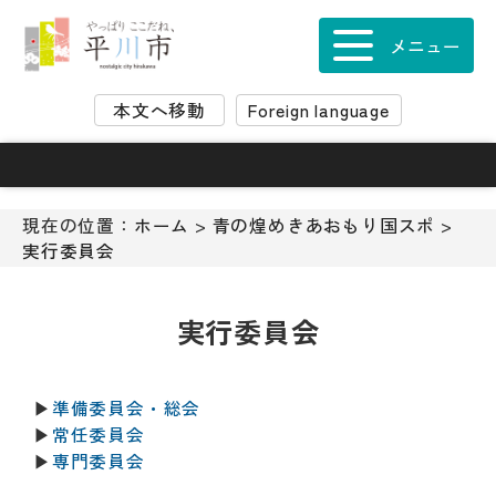
ナ
ビ
メニュー
ゲ
ー
本文へ移動
Foreign language
シ
ョ
ン
ス
キ
現在の位置：
ホーム
>
青の煌めきあおもり国スポ
>
ッ
実行委員会
プ
メ
ニ
実行委員会
ュ
ー
本
▶
準備委員会・総会
文
▶
常任委員会
へ
▶
専門委員会
移