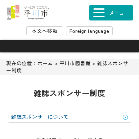
ナ
ビ
メニュー
ゲ
ー
本文へ移動
Foreign language
シ
ョ
ン
ス
キ
現在の位置：
ホーム
>
平川市図書館
>
雑誌スポンサ
ッ
ー制度
プ
メ
ニ
雑誌スポンサー制度
ュ
ー
本
雑誌スポンサーについて
文
へ
移