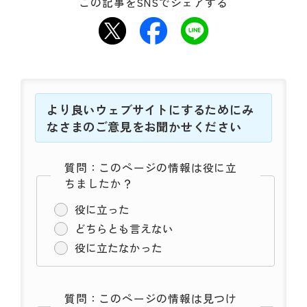
動
この記事をSNSでシェアする
す
る
サ
ブ
メ
ニ
より良いウェブサイトにするためにみ
ュ
なさまのご意見をお聞かせください
ー
へ
移
質問：このページの情報は役に立
動
ちましたか？
す
る
役に立った
どちらとも言えない
役に立たなかった
質問：このページの情報は見つけ