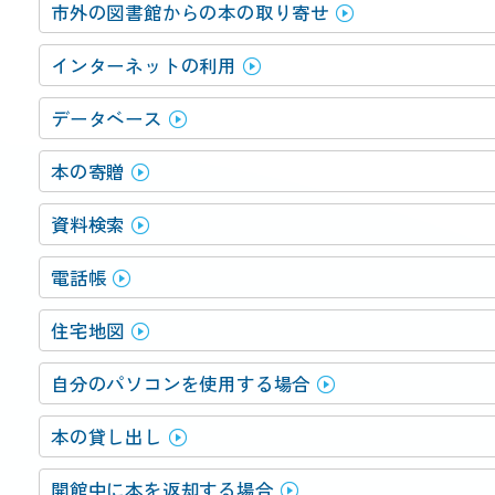
動
市外の図書館からの本の取り寄せ
す
る
インターネットの利用
サ
ブ
データベース
メ
ニ
本の寄贈
ュ
ー
資料検索
へ
移
電話帳
動
す
住宅地図
る
自分のパソコンを使用する場合
本の貸し出し
開館中に本を返却する場合