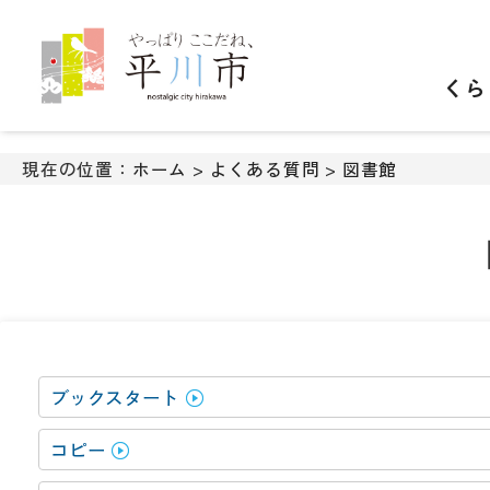
ナ
ビ
ゲ
くら
ー
シ
ョ
ン
現在の位置：
ホーム
>
よくある質問
>
図書館
ス
キ
ッ
プ
メ
ニ
ュ
ー
本
ブックスタート
文
へ
コピー
移