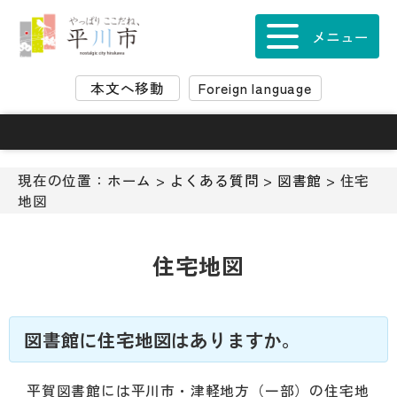
ナ
ビ
メニュー
ゲ
ー
本文へ移動
Foreign language
シ
ョ
ン
ス
キ
現在の位置：
ホーム
>
よくある質問
>
図書館
> 住宅
ッ
地図
プ
メ
ニ
住宅地図
ュ
ー
本
文
図書館に住宅地図はありますか。
へ
移
平賀図書館には平川市・津軽地方（一部）の住宅地