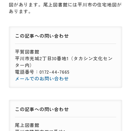
動
図があります。尾上図書館には平川市の住宅地図が
す
あります。
る
サ
ブ
メ
この記事への
問い合わせ
ニ
ュ
平賀図書館
ー
平川市光城2丁目30番地1（タカシン文化セン
へ
ター内）
移
電話番号：0172-44-7665
動
メールでのお問い合わせ
す
る
この記事への
問い合わせ
尾上図書館