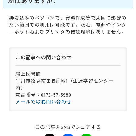
所はありますか。
動
す
る
持ち込みのパソコンで、資料作成等で周囲に影響の
サ
ない範囲での利用は可能です。なお、電源やインタ
ブ
ーネットおよびプリンタの接続環境はありません。
メ
ニ
ュ
ー
この記事への
問い合わせ
へ
移
尾上図書館
動
平川市猿賀南田15番地1（生涯学習センター
す
内）
る
電話番号：0172-57-5980
メールでのお問い合わせ
この記事をSNSでシェアする