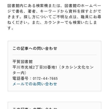
動
図書館内にある検索機または、図書館のホームペー
す
ジで書名、著者、キーワードから資料を探すとがで
る
きます。探し方についてご不明な点は、職員にお尋
サ
ねください。また、カウンターでも検索いたしま
ブ
す。
メ
ニ
ュ
ー
この記事への
問い合わせ
へ
移
平賀図書館
動
平川市光城2丁目30番地1（タカシン文化セン
す
ター内）
る
電話番号：0172-44-7665
メールでのお問い合わせ