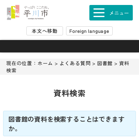
ナ
ビ
メニュー
ゲ
ー
本文へ移動
Foreign language
シ
ョ
ン
ス
キ
現在の位置：
ホーム
>
よくある質問
>
図書館
> 資料
ッ
検索
プ
メ
ニ
資料検索
ュ
ー
本
文
図書館の資料を検索することはできます
へ
か。
移