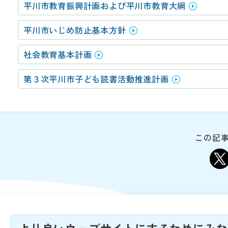
動
平川市教育振興計画および平川市教育大綱
す
る
平川市いじめ防止基本方針
サ
ブ
社会教育基本計画
メ
ニ
第３次平川市子ども読書活動推進計画
ュ
ー
へ
移
動
この記事
す
る