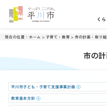
ナ
ビ
ゲ
くら
ー
シ
ョ
ン
現在の位置：
ホーム
>
子育て・教育
>
市の計画・取り組
ス
キ
ッ
市の計
プ
メ
ニ
ュ
ー
本
平川市子ども・子育て支援事業計画
文
へ
教育基本方針
移