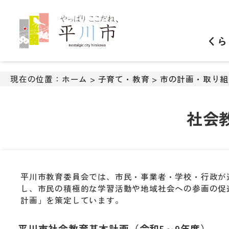
ナ
ビ
ゲ
くら
ー
シ
ョ
ン
現在の位置：
ホーム
>
子育て・教育
>
市の計画・取り組
ス
キ
ッ
社会
プ
メ
ニ
ュ
ー
平川市教育委員会では、市民・事業者・学校・行政が
本
し、市民の積極的な学習活動や地域社会への参画の促
文
計画」を策定しています。
へ
移
平川市社会教育基本計画（令和5～9年度）