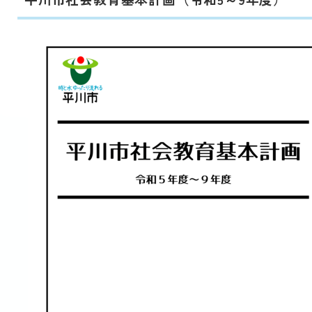
動
す
る
サ
ブ
メ
ニ
ュ
ー
へ
移
動
す
る