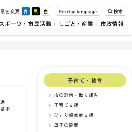
背景色変更
青
黒
白
Foreign language
検索
スポーツ・市民活動
しごと・産業
市政情報
子育て・教育
市の計画・取り組み
推進
子育て支援
育基本
ひとり親家庭支援
母子の健康