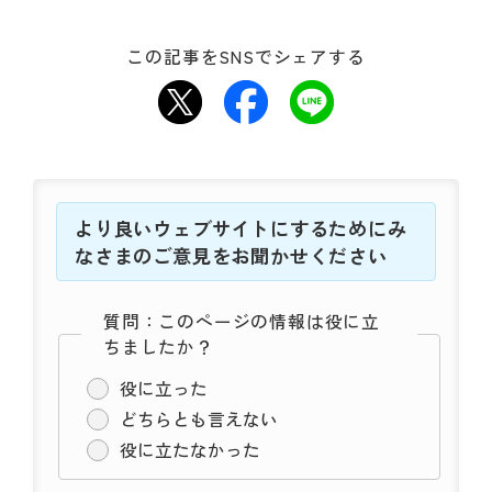
動
す
る
この記事をSNSでシェアする
サ
ブ
メ
ニ
ュ
ー
より良いウェブサイトにするためにみ
へ
移
なさまのご意見をお聞かせください
動
す
質問：このページの情報は役に立
る
ちましたか？
役に立った
どちらとも言えない
役に立たなかった