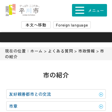
ナ
ビ
メニュー
ゲ
ー
本文へ移動
Foreign language
シ
ョ
ン
ス
キ
現在の位置：
ホーム
>
よくある質問
>
市政情報
>
市
ッ
の紹介
プ
メ
ニ
市の紹介
ュ
ー
本
友好親善都市との交流
文
へ
市章
移