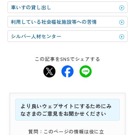
動
す
車いすの貸し出し
る
サ
利用している社会福祉施設等への苦情
ブ
メ
シルバー人材センター
ニ
ュ
ー
この記事をSNSでシェアする
へ
移
動
す
る
より良いウェブサイトにするためにみ
なさまのご意見をお聞かせください
質問：このページの情報は役に立