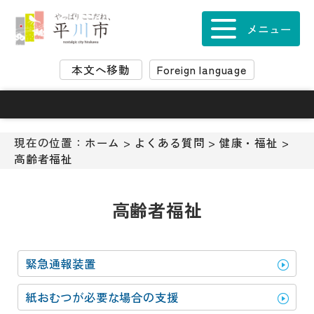
ナ
ビ
メニュー
ゲ
ー
本文へ移動
Foreign language
シ
ョ
ン
ス
キ
現在の位置：
ホーム
>
よくある質問
>
健康・福祉
>
ッ
高齢者福祉
プ
メ
ニ
高齢者福祉
ュ
ー
本
緊急通報装置
文
へ
紙おむつが必要な場合の支援
移