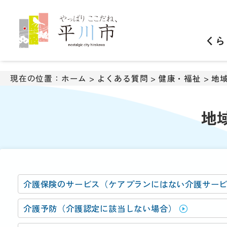
ナ
ビ
ゲ
くら
ー
シ
ョ
ン
現在の位置：
ホーム
>
よくある質問
>
健康・福祉
>
地
ス
キ
ッ
地
プ
メ
ニ
ュ
ー
本
介護保険のサービス（ケアプランにはない介護サー
文
へ
介護予防（介護認定に該当しない場合）
移