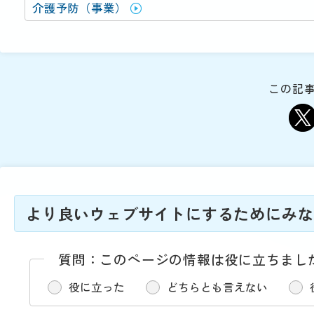
動
介護予防（事業）
す
る
サ
ブ
メ
この記事
ニ
ュ
ー
へ
移
動
す
る
より良いウェブサイトにするためにみな
質問：このページの情報は役に立ちまし
役に立った
どちらとも言えない