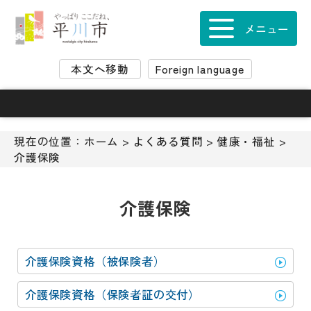
ナ
ビ
メニュー
ゲ
ー
本文へ移動
Foreign language
シ
ョ
ン
ス
キ
現在の位置：
ホーム
>
よくある質問
>
健康・福祉
>
ッ
介護保険
プ
メ
ニ
介護保険
ュ
ー
本
介護保険資格（被保険者）
文
へ
介護保険資格（保険者証の交付）
移