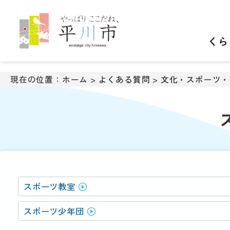
ナ
ビ
ゲ
くら
ー
シ
ョ
ン
現在の位置：
ホーム
>
よくある質問
>
文化・スポーツ・
ス
キ
ッ
プ
メ
ニ
ュ
ー
本
スポーツ教室
文
へ
スポーツ少年団
移