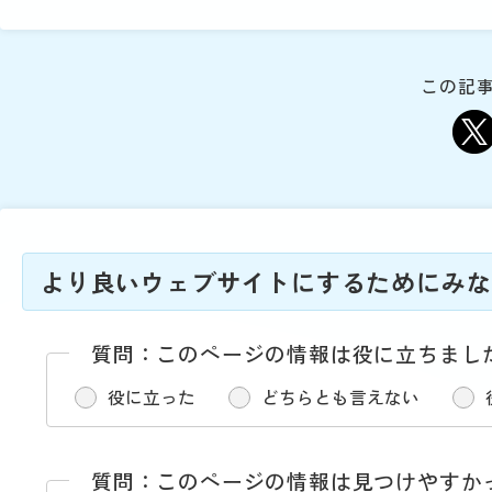
動
す
る
サ
この記事
ブ
メ
ニ
ュ
ー
へ
移
より良いウェブサイトにするためにみな
動
す
る
質問：このページの情報は役に立ちまし
役に立った
どちらとも言えない
質問：このページの情報は見つけやすか