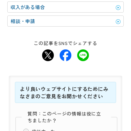
動
す
収入がある場合
る
サ
相談・申請
ブ
メ
ニ
この記事をSNSでシェアする
ュ
ー
へ
移
動
す
る
より良いウェブサイトにするためにみ
なさまのご意見をお聞かせください
質問：このページの情報は役に立
ちましたか？