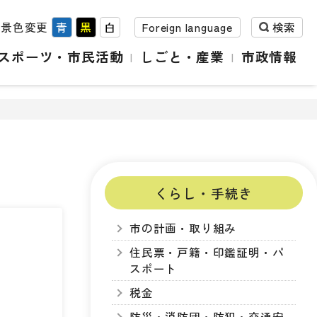
背景色変更
青
黒
白
Foreign language
検索
スポーツ・市民活動
しごと・産業
市政情報
くらし・手続き
市の計画・取り組み
住民票・戸籍・印鑑証明・パ
スポート
税金
防災・消防団・防犯・交通安