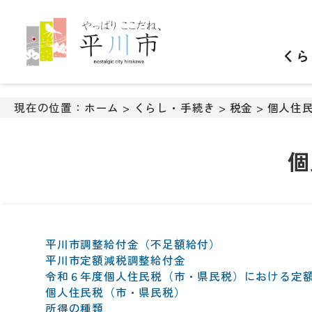
ナ
ビ
ゲ
くら
ー
シ
ョ
ン
現在の位置：
ホーム
>
くらし・手続き
>
税金
>
個人住
ス
キ
ッ
個
プ
メ
ニ
ュ
ー
平川市調整給付金（不足額給付）
本
平川市定額減税調整給付金
文
令和６年度個人住民税（市・県民税）における定
へ
個人住民税（市・県民税）
移
所得の種類