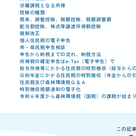
動
分離課税となる所得
す
控除の種類
る
税率、調整控除、税額控除、税額調整額
サ
配当割控除、株式等譲渡所得割控除
ブ
税制改正
メ
個人住民税の電子申告
ニ
市・県民税申告相談
ュ
申告から納税までの流れ、納税方法
ー
所得税の確定申告はe-Tax（電子申告）で
へ
給与所得等にかかる住民税の特別徴収（給与から
移
公的年金にかかる住民税の特別徴収（年金からの
動
住民税及び森林環境税Ｑ＆Ａ
す
特別徴収税額通知の電子化
る
令和６年度から森林環境税（国税）の課税が始ま
この記事