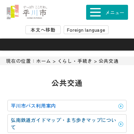
ナ
ビ
メニュー
ゲ
ー
本文へ移動
Foreign language
シ
ョ
ン
ス
キ
現在の位置：
ホーム
>
くらし・手続き
>
公共交通
ッ
プ
メ
公共交通
ニ
ュ
ー
平川市バス利用案内
本
文
弘南鉄道ガイドマップ・まち歩きマップについ
へ
て
移