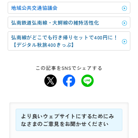
動
す
地域公共交通協議会
る
サ
弘南鉄道弘南線・大鰐線の維持活性化
ブ
メ
弘南線がどこでも行き帰りセットで400円に！
ニ
【デジタル秋旅400きっぷ】
ュ
ー
へ
この記事をSNSでシェアする
移
動
す
る
より良いウェブサイトにするためにみ
なさまのご意見をお聞かせください