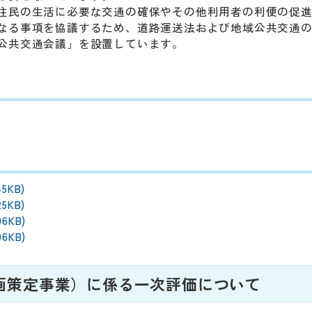
住民の生活に必要な交通の確保やその他利用者の利便の促
なる事項を協議するため、道路運送法および地域公共交通
公共交通会議」を設置しています。
45KB)
25KB)
06KB)
06KB)
画策定事業）に係る一次評価について