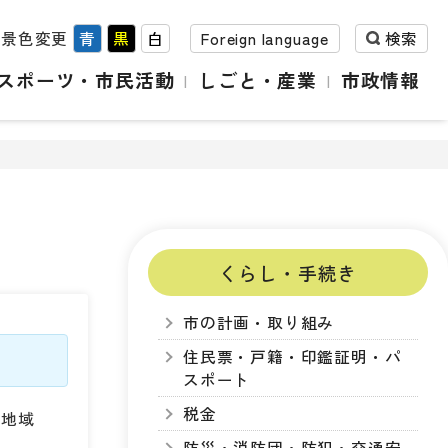
背景色変更
青
黒
白
Foreign language
検索
スポーツ・市民活動
しごと・産業
市政情報
くらし・手続き
市の計画・取り組み
住民票・戸籍・印鑑証明・パ
スポート
税金
、地域
防災・消防団・防犯・交通安