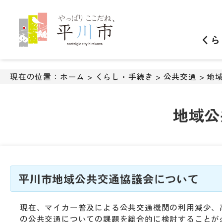
ナ
ビ
ゲ
くら
ー
シ
ョ
ン
現在の位置：
ホーム
>
くらし・手続き
>
公共交通
> 地
ス
キ
ッ
地域公
プ
メ
ニ
ュ
ー
本
平川市地域公共交通協議会について
文
へ
現在、マイカー普及による公共交通機関の利用減少、
移
の公共交通についての課題を総合的に検討することが