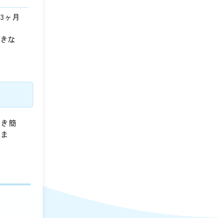
3ヶ月
できな
続き簡
りま