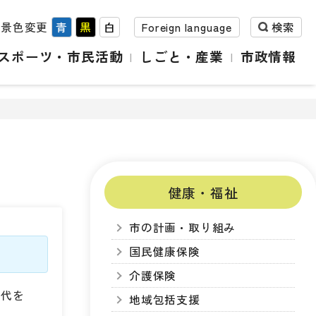
背景色変更
青
黒
白
Foreign language
検索
スポーツ・市民活動
しごと・産業
市政情報
健康・福祉
市の計画・取り組み
国民健康保険
介護保険
事代を
地域包括支援