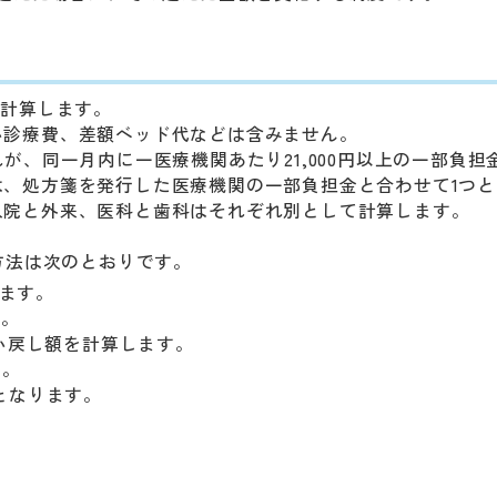
で計算します。
い診療費、差額ベッド代などは含みません。
が、同一月内に一医療機関あたり21,000円以上の一部負担
、処方箋を発行した医療機関の一部負担金と合わせて1つと
入院と外来、医科と歯科はそれぞれ別として計算します。
。
方法は次のとおりです。
します。
す。
の払い戻し額を計算します。
す。
額となります。