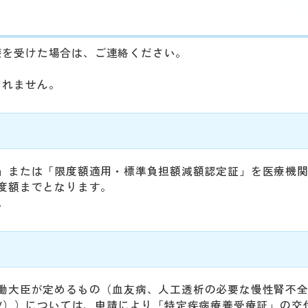
療を受けた場合は、ご連絡ください。
されません。
」または「限度額適用・標準負担額減額認定証」を医療機
度額までとなります。
。
働大臣が定めるもの（血友病、人工透析の必要な慢性腎不
IV））については、申請により「特定疾病療養受療証」の交