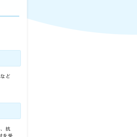
関など
全、抗
付を受