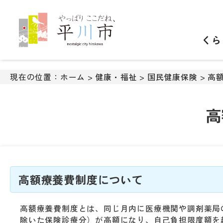
ナ
ビ
ゲ
くら
ー
シ
ョ
ン
現在の位置：
ホーム
>
健康・福祉
>
国民健康保険
>
高
ス
キ
ッ
高
プ
メ
ニ
ュ
ー
本
高額療養費制度について
文
へ
高額療養費制度とは、同じ月内に医療機関や調剤薬局
移
除いた保険診療分）が高額になり、自己負担限度額を