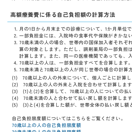
動
す
る
高額療養費に係る自己負担額の計算方法
サ
ブ
月の1日から月末までの診療について、1か月単位
メ
一部負担金には、入院時の食事代や保険がきかな
ニ
70歳未満の人の場合、世帯内の国保加入者それぞれ
ュ
算の対象とします。ただし、調剤薬局の一部負担は
ー
計算します。また、同一の医療機関であっても、
へ
70歳以上の人は、一部負担金すべてを合算します
移
70歳未満と70歳以上の人が同じ世帯の場合の計算
動
(1) 70歳以上の人の外来について、個人ごとに計算
す
(2) 70歳以上の人の外来と入院を合わせて計算しま
る
(3) (1)と(2)を合算して、70歳以上の人について
(4) 70歳未満の人と合わせて払い戻し額を計算しま
(5) (3)と(4)を合算した額が、世帯全体の払い戻し
自己負担限度額についてはこちらをご覧ください。
70歳以上の人の自己負担限度額
70歳未満の人の自己負担限度額