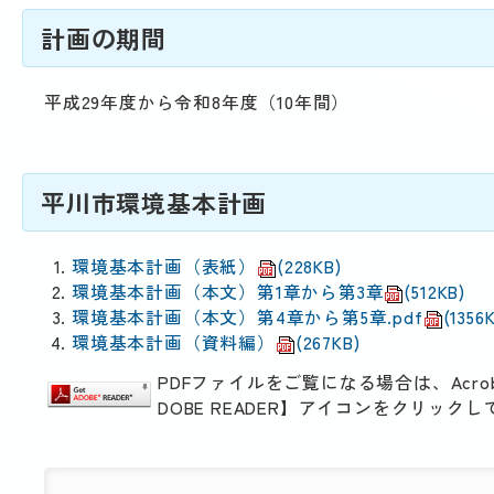
動
す
計画の期間
る
サ
ブ
平成29年度から令和8年度（10年間）
メ
ニ
ュ
平川市環境基本計画
ー
へ
移
環境基本計画（表紙）
(228KB)
動
環境基本計画（本文）第1章から第3章
(512KB)
す
環境基本計画（本文）第4章から第5章.pdf
(1356
る
環境基本計画（資料編）
(267KB)
PDFファイルをご覧になる場合は、Acro
DOBE READER】アイコンをクリッ