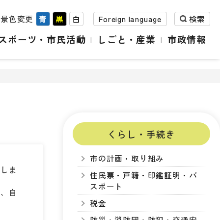
背景色変更
青
黒
白
Foreign language
検索
スポーツ・市民活動
しごと・産業
市政情報
くらし・手続き
市の計画・取り組み
定しま
住民票・戸籍・印鑑証明・パ
スポート
会、自
税金
防災・消防団・防犯・交通安