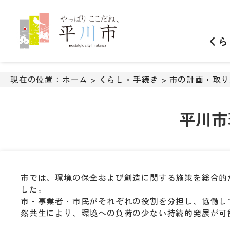
ナ
ビ
ゲ
くら
ー
シ
ョ
ン
現在の位置：
ホーム
>
くらし・手続き
>
市の計画・取り
ス
キ
ッ
平川市
プ
メ
ニ
ュ
ー
市では、環境の保全および創造に関する施策を総合的
本
した。
文
市・事業者・市民がそれぞれの役割を分担し、協働し
へ
然共生により、環境への負荷の少ない持続的発展が可
移