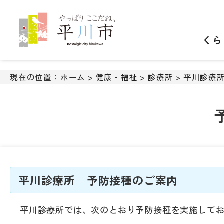
ナ
ビ
ゲ
くら
ー
シ
ョ
ン
現在の位置：
ホーム
>
健康・福祉
>
診療所
>
平川診療
ス
キ
ッ
プ
メ
ニ
ュ
ー
本
平川診療所 予防接種のご案内
文
へ
平川診療所では、次のとおり予防接種を実施して
移