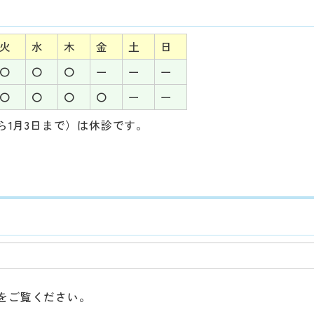
火
水
木
金
土
日
〇
〇
〇
ー
ー
ー
〇
〇
〇
〇
ー
ー
ら1月3日まで）は休診です。
をご覧ください。