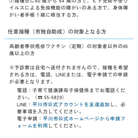
⑵接種日に60 歳から 64 歳の方で、ヒト免疫不全ウ
イルスによる免疫機能の障がいのある方で、身体障
がい者手帳１級に相当する方。
任意接種（市独自助成）の対象となる方
高齢者帯状疱疹ワクチン（定期）の対象者以外の65
歳以上の方
※予診票は自宅へ送付されませんので、接種を希望
される方は、電話、LINEまたは、電子申請での申請
が必要となります。
電話：子育て健康課母子保健係までお電話くだ
さい。（☎ 55-5829）
LINE：
平川市公式アカウントを友達追加
し、必
要事項を入力してください。
電子申請：
平川市公式ホームページから申請フ
ォームを利用
してください。