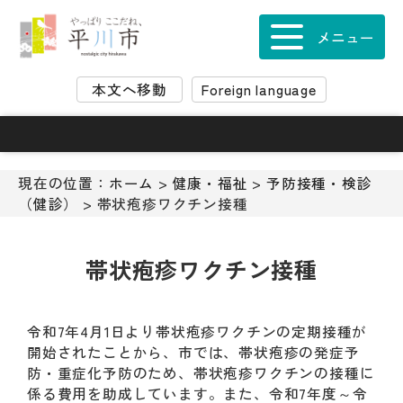
ナ
ビ
メニュー
ゲ
ー
本文へ移動
Foreign language
シ
ョ
ン
ス
キ
現在の位置：
ホーム
>
健康・福祉
>
予防接種・検診
ッ
（健診）
> 帯状疱疹ワクチン接種
プ
メ
ニ
帯状疱疹ワクチン接種
ュ
ー
本
令和7年4月1日より帯状疱疹ワクチンの定期接種が
文
開始されたことから、市では、帯状疱疹の発症予
へ
防・重症化予防のため、帯状疱疹ワクチンの接種に
移
係る費用を助成しています。また、令和7年度～令