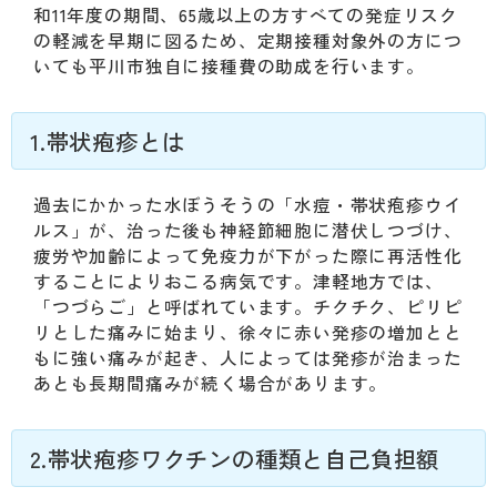
動
和11年度の期間、65歳以上の方すべての発症リスク
す
の軽減を早期に図るため、定期接種対象外の方につ
る
いても平川市独自に接種費の助成を行います。
サ
ブ
メ
1.帯状疱疹とは
ニ
ュ
ー
過去にかかった水ぼうそうの「水痘・帯状疱疹ウイ
へ
ルス」が、治った後も神経節細胞に潜伏しつづけ、
移
疲労や加齢によって免疫力が下がった際に再活性化
動
することによりおこる病気です。津軽地方では、
す
「つづらご」と呼ばれています。チクチク、ピリピ
る
リとした痛みに始まり、徐々に赤い発疹の増加とと
もに強い痛みが起き、人によっては発疹が治まった
あとも長期間痛みが続く場合があります。
2.帯状疱疹ワクチンの種類と自己負担額