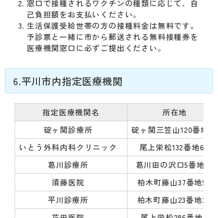
窓口で接種されるワクチンの種類に応じて、自
己負担額をお支払いください。
生活保護受給世帯の方の接種料金は無料です。
予診票と一緒に市から郵送される無料接種券を
医療機関窓口に必ずご提出ください。
6.平川市内指定医療機関
指定医療機関名
所在地
碇ヶ関診療所
碇ヶ関三笠山120番地1
いとう外科内科クリニック
尾上栄松132番地6
葛川診療所
葛川田の沢口5番地1
須藤医院
柏木町藤山37番地5
平川診療所
柏木町藤山23番地2
花田医院
尾上栄松286番地