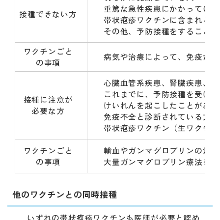
重篤な急性疾患にかかっている
接種できない方
帯状疱疹ワクチンに含まれる成
その他、予防接種をすることが
ワクチンごと
病気や治療によって、免疫が低
の事項
心臓血管系疾患、腎臓疾患、肝
これまでに、予防接種を受けて
接種に注意が
けいれんを起こしたことがある
必要な方
免疫不全と診断されている方や
帯状疱疹ワクチン（生ワクチン
ワクチンごと
輸血やガンマグロブリンの注射
の事項
大量ガンマグロブリン療法を受
他のワクチンとの同時接種
いずれの帯状疱疹ワクチンも医師が必要と認め