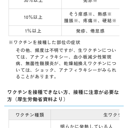
30％以上
発赤※
そう痒感※、熱感※
10％以上
腫脹※、疼痛※、硬結※
1％以上
発疹、倦怠感
※ワクチンを接種した部位の症状
その他、頻度は不明ですが、生ワクチンについ
ては、アナフィラキシー、血小板減少性紫斑
病、無菌性髄膜炎が、乾燥組換えワクチンにつ
いては、ショック、アナフィラキシーがみられ
ることがあります。
ワクチンを接種できない方、接種に注意が必要な
方（厚生労働省資料より）
ワクチン種類
生ワクチン
明らかに発熱している人