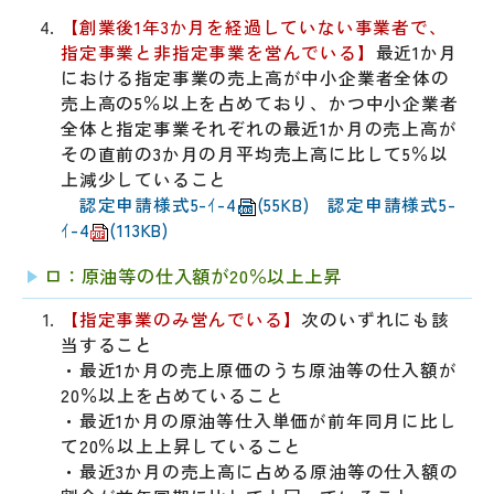
【創業後1年3か月を経過していない事業者で、
指定事業と非指定事業を営んでいる】
最近1か月
における指定事業の売上高が中小企業者全体の
売上高の5％以上を占めており、かつ中小企業者
全体と指定事業それぞれの最近1か月の売上高が
その直前の3か月の月平均売上高に比して5％以
上減少していること
認定申請様式5-ｲ-4
(55KB)
認定申請様式5-
ｲ-4
(113KB)
ロ：原油等の仕入額が20％以上上昇
【指定事業のみ営んでいる】
次のいずれにも該
当すること
・最近1か月の売上原価のうち原油等の仕入額が
20％以上を占めていること
・最近1か月の原油等仕入単価が前年同月に比し
て20％以上上昇していること
・最近3か月の売上高に占める原油等の仕入額の