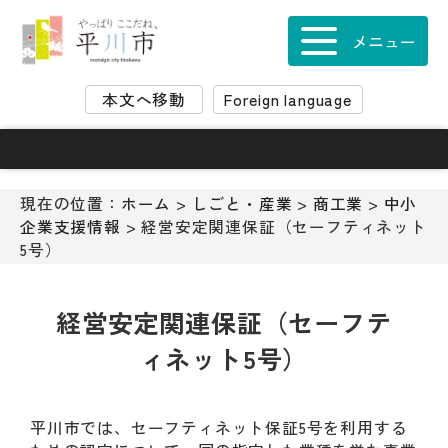
ナ
ビ
メニュー
ゲ
ー
本文へ移動
Foreign language
シ
ョ
ン
ス
キ
現在の位置：
ホーム
>
しごと・産業
>
商工業
>
中小
ッ
企業支援情報
> 経営安定関連保証（セーフティネット
プ
5号）
メ
ニ
ュ
経営安定関連保証（セーフテ
ー
ィネット5号）
本
文
へ
移
平川市では、セーフティネット保証5号を利用する