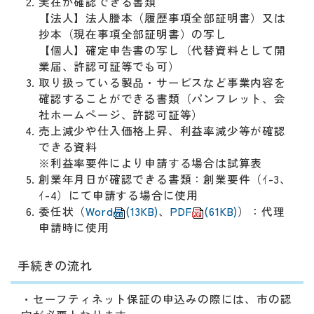
実在が確認できる書類
【法人】法人謄本（履歴事項全部証明書）又は
抄本（現在事項全部証明書）の写し
【個人】確定申告書の写し（代替資料として開
業届、許認可証等でも可）
取り扱っている製品・サービスなど事業内容を
確認することができる書類（パンフレット、会
社ホームページ、許認可証等）
売上減少や仕入価格上昇、利益率減少等が確認
できる資料
※利益率要件により申請する場合は試算表
創業年月日が確認できる書類：創業要件（ｲ-3、
ｲ-4）にて申請する場合に使用
委任状（
Word
(13KB)
、
PDF
(61KB)
）：代理
申請時に使用
手続きの流れ
・セーフティネット保証の申込みの際には、市の認