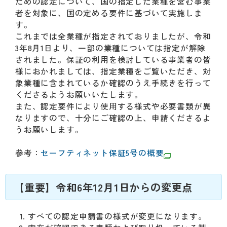
動
ための認定について、国の指定した業種を営む事業
す
者を対象に、国の定める要件に基づいて実施しま
る
す。
サ
これまでは全業種が指定されておりましたが、令和
ブ
3年8月1日より、一部の業種については指定が解除
メ
されました。保証の利用を検討している事業者の皆
ニ
様におかれましては、指定業種をご覧いただき、対
ュ
象業種に含まれているか確認のうえ手続きを行って
ー
くださるようお願いいたします。
へ
また、認定要件により使用する様式や必要書類が異
移
なりますので、十分にご確認の上、申請くださるよ
動
うお願いします。
す
る
参考：
セーフティネット保証5号の概要
【重要】令和6年12月1日からの変更点
すべての認定申請書の様式が変更になります。