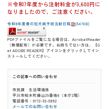
動
※令和7年度から注射料金が3,600円に
す
なりましたので、ご注意ください。
る
サ
ブ
令和8年度春の狂犬病予防注射日程
(547KB)
メ
ニ
ュ
PDFファイルをご覧になる場合は、AcrobatReader
ー
（無償配布）が必要です。お持ちでない方は、【G
へ
et ADOBE READER】アイコンをクリックしてイン
移
ストールしてください。
動
す
る
この記事への
問い合わせ
市民課
生活環境係
平川市柏木町藤山25番地6（本庁2階）
電話番号：0172-55-5892
メールでのお問い合わせ