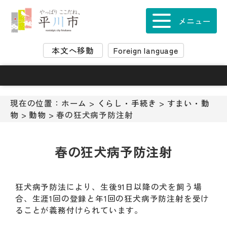
ナ
ビ
メニュー
ゲ
ー
本文へ移動
Foreign language
シ
ョ
ン
ス
キ
現在の位置：
ホーム
>
くらし・手続き
>
すまい・動
ッ
物
>
動物
> 春の狂犬病予防注射
プ
メ
ニ
春の狂犬病予防注射
ュ
ー
本
狂犬病予防法により、生後91日以降の犬を飼う場
文
合、生涯1回の登録と年1回の狂犬病予防注射を受け
へ
ることが義務付けられています。
移