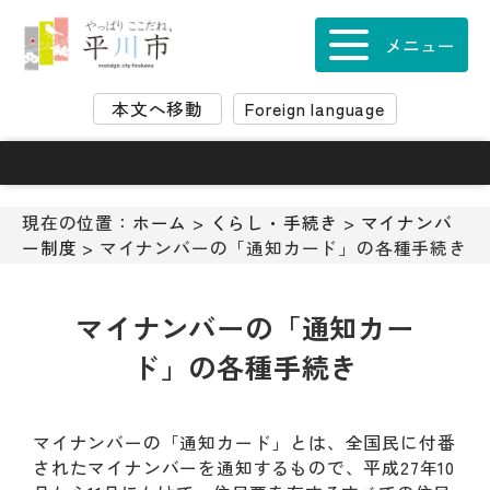
ナ
ビ
メニュー
ゲ
ー
本文へ移動
Foreign language
シ
ョ
ン
ス
キ
現在の位置：
ホーム
>
くらし・手続き
>
マイナンバ
ッ
ー制度
> マイナンバーの「通知カード」の各種手続き
プ
メ
ニ
マイナンバーの「通知カー
ュ
ド」の各種手続き
ー
本
文
へ
マイナンバーの「通知カード」とは、全国民に付番
移
されたマイナンバーを通知するもので、平成27年10