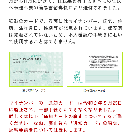
動
月から11月にかけて、住民票を有するすべての住民
す
へ転送不要の簡易書留郵便により送付されました。
る
サ
紙製のカードで、券面にはマイナンバー、氏名、住
ブ
所、生年月日、性別等が記載されています。顔写真
メ
は掲載されていないため、本人確認の手続きにおい
ニ
て使用することはできません。
ュ
ー
へ
移
動
す
る
マイナンバーの「通知カード」は令和２年５月25日
に廃止され、一部手続きができなくなりました。
詳しくは以下「通知カードの廃止について」をご覧
ください。なお、廃止後も「通知カード」の紛失、
返納手続きについては受付します。