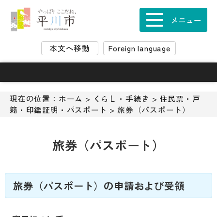
ナ
ビ
メニュー
ゲ
ー
本文へ移動
Foreign language
シ
ョ
ン
ス
キ
現在の位置：
ホーム
>
くらし・手続き
>
住民票・戸
ッ
籍・印鑑証明・パスポート
> 旅券（パスポート）
プ
メ
ニ
旅券（パスポート）
ュ
ー
本
文
旅券（パスポート）の申請および受領
へ
移