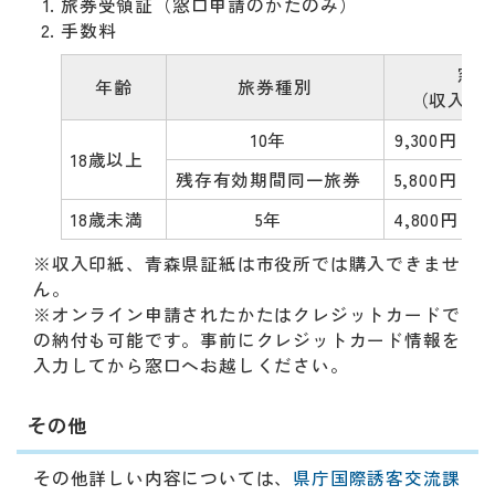
旅券受領証（窓口申請のかたのみ）
手数料
窓口
年齢
旅券種別
（収入印
10年
9,300円（7
18歳以上
残存有効期間同一旅券
5,800円（3
18歳未満
5年
4,800円（2
※収入印紙、青森県証紙は市役所では購入できませ
ん。
※オンライン申請されたかたはクレジットカードで
の納付も可能です。事前にクレジットカード情報を
入力してから窓口へお越しください。
その他
その他詳しい内容については、
県庁国際誘客交流課