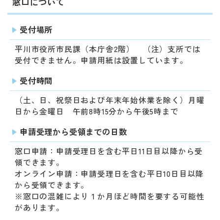
動
窓口について
す
る
受付場所
サ
ブ
平川市役所市民課（本庁舎2階） （注）支所では
メ
受付できません。申請用紙は設置しています。
ニ
ュ
受付時間
ー
（土、日、祝祭日および年末年始休業を除く）月曜
へ
日から金曜日 午前8時15分から午後5時まで
移
動
申請受理から受領までの日数
す
る
窓口申請：申請受理日を含む平日11日目以降から受
領できます。
オンライン申請：申請受理日を含む平日10日目以降
から受領できます。
※窓口の混雑により１か月ほど時間を要する可能性
があります。