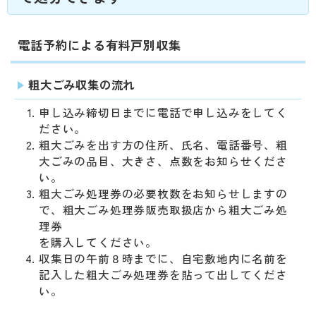
動
す
る
電話予約による有料戸別収集
サ
ブ
メ
粗大ごみ収集の流れ
ニ
申し込み締切日までに電話で申し込みをしてく
ュ
ださい。
ー
粗大ごみを出す方の住所、氏名、電話番号、粗
へ
大ごみの品目、大きさ、点数をお知らせくださ
移
い。
動
粗大ごみ処理券の必要枚数をお知らせしますの
す
で、粗大ごみ処理券販売取扱店から粗大ごみ処
る
理券
を購入してください。
収集日の午前８時までに、自宅敷地内に名前を
記入した粗大ごみ処理券を貼って出してくださ
い。