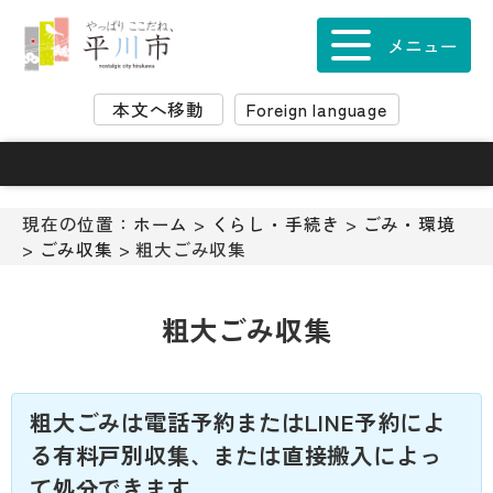
ナ
ビ
メニュー
ゲ
ー
本文へ移動
Foreign language
シ
ョ
ン
ス
キ
現在の位置：
ホーム
>
くらし・手続き
>
ごみ・環境
ッ
>
ごみ収集
> 粗大ごみ収集
プ
メ
ニ
粗大ごみ収集
ュ
ー
本
文
粗大ごみは電話予約またはLINE予約によ
へ
る有料戸別収集、または直接搬入によっ
移
て処分できます