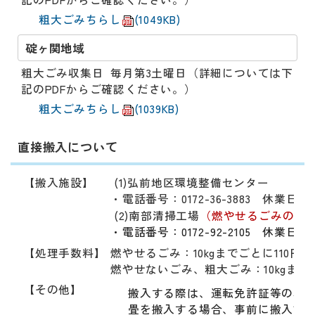
粗大ごみちらし
(1049KB)
碇ヶ関地域
粗大ごみ収集日 毎月第3土曜日（詳細については下
記のPDFからご確認ください。）
粗大ごみちらし
(1039KB)
直接搬入について
【搬入施設】
(1)弘前地区環境整備センター
・電話番号：0172-36-3883 休業日
(2)南部清掃工場
（燃やせるごみのみ
・電話番号：0172-92-2105 休業日
【処理手数料】
燃やせるごみ：10kgまでごとに110円
燃やせないごみ、粗大ごみ：10kgまでご
【その他】
搬入する際は、運転免許証等の本
畳を搬入する場合、事前に搬入調