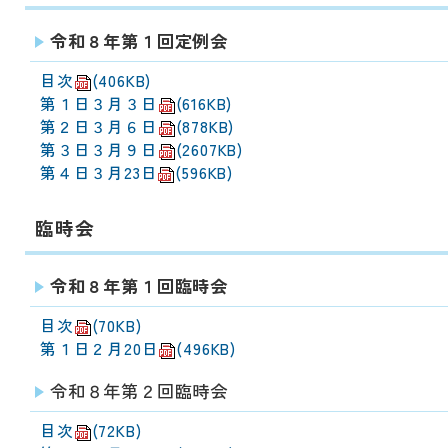
動
す
令和８年第１回定例会
る
サ
目次
(406KB)
ブ
第１日３月３日
(616KB)
メ
第２日３月６日
(878KB)
ニ
第３日３月９日
(2607KB)
ュ
第４日３月23日
(596KB)
ー
へ
臨時会
移
動
す
令和８年第１回臨時会
る
目次
(70KB)
第１日２月20日
(496KB)
令和８年第２回臨時会
目次
(72KB)