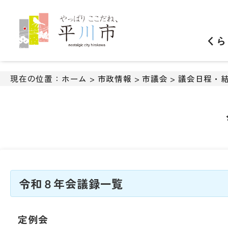
ナ
ビ
ゲ
くら
ー
シ
ョ
ン
現在の位置：
ホーム
>
市政情報
>
市議会
>
議会日程・
ス
キ
ッ
プ
メ
ニ
ュ
ー
本
令和８年会議録一覧
文
へ
移
定例会