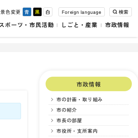
背景色変更
青
黒
白
Foreign language
検索
スポーツ・市民活動
しごと・産業
市政情報
市政情報
市の計画・取り組み
市の紹介
市長の部屋
市役所・支所案内