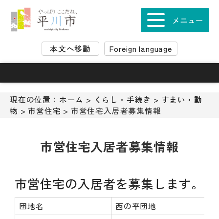
ナ
ビ
メニュー
ゲ
ー
本文へ移動
Foreign language
シ
ョ
ン
ス
キ
現在の位置：
ホーム
>
くらし・手続き
>
すまい・動
ッ
物
>
市営住宅
> 市営住宅入居者募集情報
プ
メ
ニ
市営住宅入居者募集情報
ュ
ー
本
市営住宅の入居者を募集します。
文
へ
団地名
西の平団地
移