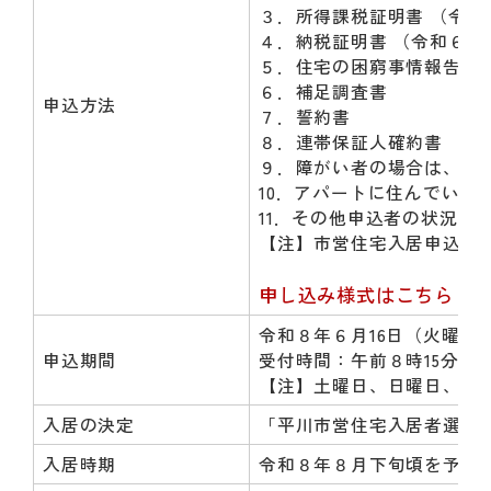
３．所得課税証明書 （令
４．納税証明書 （令和６
５．住宅の困窮事情報告書
６．補足調査書
申込方法
７．誓約書
８．連帯保証人確約書
９．障がい者の場合は、障
10．アパートに住んでいる
11．その他申込者の状況
【注】市営住宅入居申込書
申し込み様式はこちら
令和８年６月16日（火曜日
申込期間
受付時間：午前８時15分か
【注】土曜日、日曜日、祝
入居の決定
「平川市営住宅入居者選考
入居時期
令和８年８月下旬頃を予定