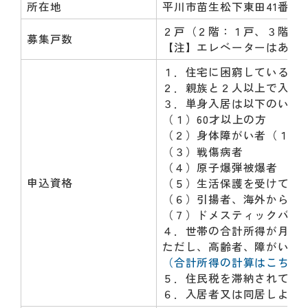
動
所在地
平川市苗生松下東田41番地
す
２戸（２階：１戸、３階：１
る
募集戸数
【注】エレベーターはあり
サ
ブ
１．住宅に困窮しているこ
メ
２．親族と２人以上で入居
ニ
３．単身入居は以下のいず
ュ
（１）60才以上の方
ー
（２）身体障がい者（１～
へ
（３）戦傷病者
移
（４）原子爆弾被爆者
動
申込資格
（５）生活保護を受けてい
す
（６）引揚者、海外から引
る
（７）ドメスティックバイ
４．世帯の合計所得が月額15
ただし、高齢者、障がい者、
（合計所得の計算はこちら
５．住民税を滞納されてい
６．入居者又は同居しよう