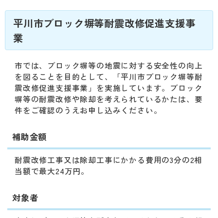
動
す
平川市ブロック塀等耐震改修促進支援事
る
サ
業
ブ
メ
市では、ブロック塀等の地震に対する安全性の向上
ニ
を図ることを目的として、「平川市ブロック塀等耐
ュ
震改修促進支援事業」を実施しています。ブロック
ー
塀等の耐震改修や除却を考えられているかたは、要
へ
件をご確認のうえお申し込みください。
移
動
す
補助金額
る
耐震改修工事又は除却工事にかかる費用の3分の2相
当額で最大24万円。
対象者