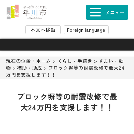
ナ
ビ
メニュー
ゲ
ー
本文へ移動
Foreign language
シ
ョ
ン
ス
キ
現在の位置：
ホーム
>
くらし・手続き
>
すまい・動
ッ
物
>
補助・助成
> ブロック塀等の耐震改修で最大24
プ
万円を支援します！！
メ
ニ
ュ
ブロック塀等の耐震改修で最
ー
大24万円を支援します！！
本
文
へ
移