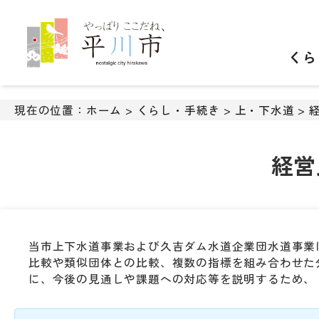
ナ
ビ
ゲ
くら
ー
シ
ョ
ン
現在の位置：
ホーム
>
くらし・手続き
>
上・下水道
>
ス
キ
ッ
経営
プ
メ
ニ
ュ
ー
当市上下水道事業および久吉ダム水道企業団水道事業
本
比較や類似団体との比較、複数の指標を組み合わせた
文
に、今後の見通しや課題への対応等を説明するため、
へ
移