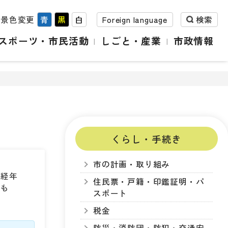
背景色変更
青
黒
白
Foreign language
検索
スポーツ・市民活動
しごと・産業
市政情報
くらし・手続き
市の計画・取り組み
、経年
住民票・戸籍・印鑑証明・パ
とも
スポート
税金
防災・消防団・防犯・交通安