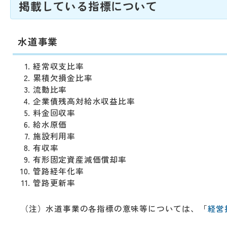
動
掲載している指標について
す
る
サ
水道事業
ブ
メ
経常収支比率
ニ
累積欠損金比率
ュ
流動比率
ー
企業債残高対給水収益比率
へ
料金回収率
移
給水原価
動
施設利用率
す
有収率
る
有形固定資産減価償却率
管路経年化率
管路更新率
（注）水道事業の各指標の意味等については、
「
経営