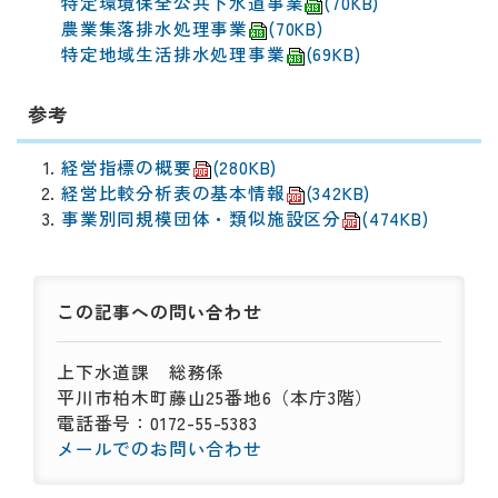
動
特定環境保全公共下水道事業
(70KB)
す
農業集落排水処理事業
(70KB)
る
特定地域生活排水処理事業
(69KB)
サ
ブ
参考
メ
ニ
経営指標の概要
(280KB)
ュ
経営比較分析表の基本情報
(342KB)
ー
事業別同規模団体・類似施設区分
(474KB)
へ
移
動
す
この記事への
問い合わせ
る
上下水道課
総務係
平川市柏木町藤山25番地6（本庁3階）
電話番号：0172-55-5383
メールでのお問い合わせ