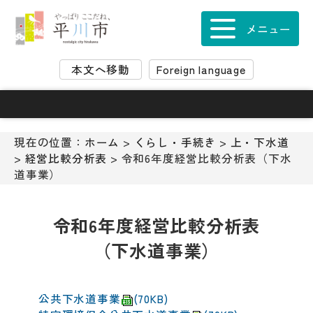
ナ
ビ
メニュー
ゲ
ー
本文へ移動
Foreign language
シ
ョ
ン
ス
キ
現在の位置：
ホーム
>
くらし・手続き
>
上・下水道
ッ
>
経営比較分析表
> 令和6年度経営比較分析表（下水
プ
道事業）
メ
ニ
ュ
令和6年度経営比較分析表
ー
（下水道事業）
本
文
へ
移
公共下水道事業
(70KB)