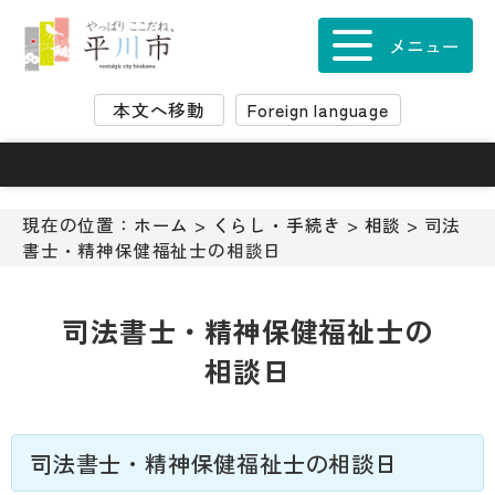
ナ
ビ
メニュー
ゲ
ー
本文へ移動
Foreign language
シ
ョ
ン
ス
キ
現在の位置：
ホーム
>
くらし・手続き
>
相談
> 司法
ッ
書士・精神保健福祉士の相談日
プ
メ
ニ
司法書士・精神保健福祉士の
ュ
相談日
ー
本
文
へ
司法書士・精神保健福祉士の相談日
移