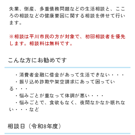
動
す
失業、倒産、多重債務問題などの生活相談と、ここ
る
ろの相談などの健康要因に関する相談を併せて行い
サ
ます。
ブ
メ
※相談は平川市民の方が対象で、初回相談者を優先
ニ
します。相談料は無料です。
ュ
ー
こんな方にお勧めです
へ
移
・消費者金融に借金があって生活できない・・・
動
・振り込め詐欺や架空請求にあって困ってい
す
る・・・
る
・悩みごとが重なって体調が悪い・・・
・悩みごとで、食欲もなく、夜間なかなか眠れな
い・・・など
相談日（令和8年度）