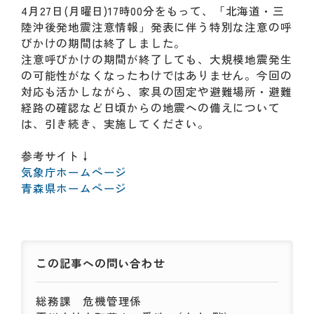
動
4月27日(月曜日)17時00分をもって、「北海道・三
す
陸沖後発地震注意情報」発表に伴う特別な注意の呼
る
びかけの期間は終了しました。
サ
注意呼びかけの期間が終了しても、大規模地震発生
ブ
の可能性がなくなったわけではありません。今回の
メ
対応も活かしながら、家具の固定や避難場所・避難
ニ
経路の確認など日頃からの地震への備えについて
ュ
は、引き続き、実施してください。
ー
へ
参考サイト↓
移
気象庁ホームページ
動
青森県ホームページ
す
る
この記事への
問い合わせ
総務課
危機管理係