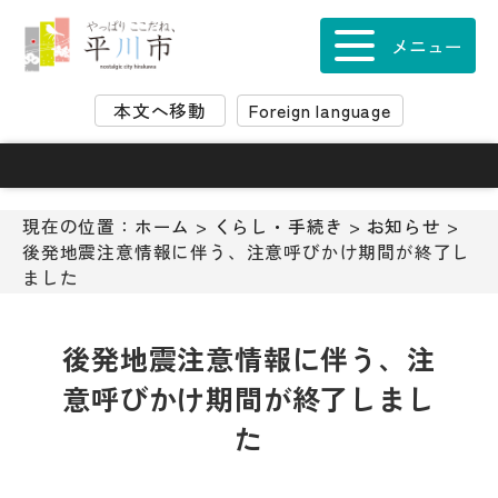
ナ
ビ
メニュー
ゲ
ー
本文へ移動
Foreign language
シ
ョ
ン
ス
キ
現在の位置：
ホーム
>
くらし・手続き
>
お知らせ
>
ッ
後発地震注意情報に伴う、注意呼びかけ期間が終了し
プ
ました
メ
ニ
ュ
後発地震注意情報に伴う、注
ー
意呼びかけ期間が終了しまし
本
文
た
へ
移