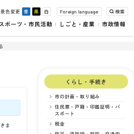
背景色変更
青
黒
白
Foreign language
検索
スポーツ・市民活動
しごと・産業
市政情報
る
くらし・手続き
市の計画・取り組み
住民票・戸籍・印鑑証明・パ
スポート
税金
できま
防災・消防団・防犯・交通安