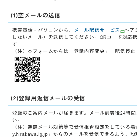
動
す
る
(1)空メールの送信
サ
ブ
携帯電話・パソコンから、
メール配信サービス
へア
メ
しないメール）を送信してください。QRコード対応
ニ
す。
ュ
（注）本フォームからは「登録内容変更」「配信停止
ー
へ
移
動
す
る
(2)登録用返信メールの受信
登録のご案内メールが届きます。メール到着後24時間
い。
（注）迷惑メール対策等で受信拒否設定をしている場合は
y.hirakawa.lg.jp」からのメールを受信できるよ