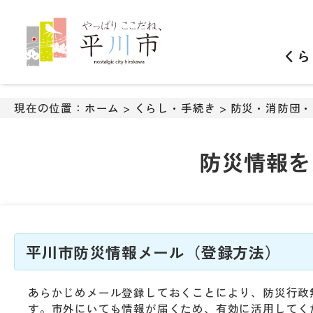
ナ
ビ
ゲ
くら
ー
シ
ョ
ン
現在の位置：
ホーム
>
くらし・手続き
>
防災・消防団・
ス
キ
ッ
防災情報を
プ
メ
ニ
ュ
ー
本
平川市防災情報メール（登録方法）
文
へ
あらかじめメール登録しておくことにより、防災行政
移
す。市外にいても情報が届くため、有効に活用してく