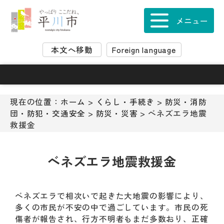
ナ
ビ
メニュー
ゲ
ー
本文へ移動
Foreign language
シ
ョ
ン
ス
キ
現在の位置：
ホーム
>
くらし・手続き
>
防災・消防
ッ
団・防犯・交通安全
>
防災・災害
> ベネズエラ地震
プ
救援金
メ
ニ
ュ
ベネズエラ地震救援金
ー
本
文
ベネズエラで相次いで起きた大地震の影響により、
へ
多くの市民が不安の中で過ごしています。市民の死
移
傷者が報告され、行方不明者もまだ多数おり、正確