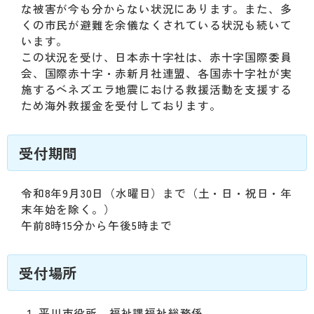
動
な被害が今も分からない状況にあります。また、多
す
くの市民が避難を余儀なくされている状況も続いて
る
います。
サ
この状況を受け、日本赤十字社は、赤十字国際委員
ブ
会、国際赤十字・赤新月社連盟、各国赤十字社が実
メ
施するベネズエラ地震における救援活動を支援する
ニ
ため海外救援金を受付しております。
ュ
ー
へ
受付期間
移
動
令和8年9月30日（水曜日）まで（土・日・祝日・年
す
末年始を除く。）
る
午前8時15分から午後5時まで
受付場所
平川市役所 福祉課福祉総務係