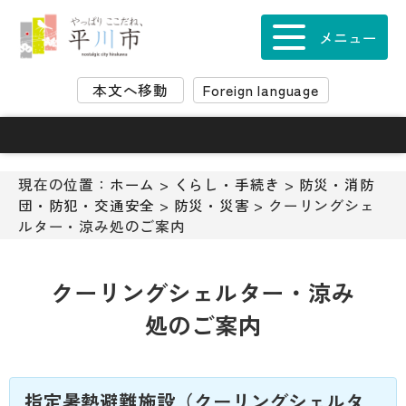
ナ
ビ
メニュー
ゲ
ー
本文へ移動
Foreign language
シ
ョ
ン
ス
キ
現在の位置：
ホーム
>
くらし・手続き
>
防災・消防
ッ
団・防犯・交通安全
>
防災・災害
> クーリングシェ
プ
ルター・涼み処のご案内
メ
ニ
ュ
クーリングシェルター・涼み
ー
処のご案内
本
文
へ
移
指定暑熱避難施設（クーリングシェルタ