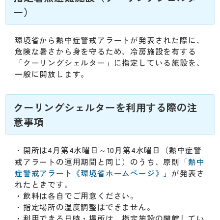
動
ー）
す
る
サ
環境省から熱中症警戒アラートが発表された際に、
ブ
危険な暑さから身を守るため、冷房施設を有する
メ
「クーリングシェルター」に指定している施設を、
ニ
一般に開放します。
ュ
ー
へ
クーリングシェルターを利用する際の注
移
意事項
動
す
る
・開所は4月第4水曜日～10月第4水曜日（熱中症警
戒アラートの運用期間と同じ）のうち、原則
「熱中
症警戒アラート《環境省ホームページ》」
が発表さ
れたときです。
・飲料は各自でご用意ください。
・指定場所の温度調整はできません。
・利用できる日時・場所は、指定施設の開館してい