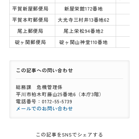
平賀新屋郵便局
新屋栄館172番地
同
平賀本町郵便局
大光寺三村井13番地62
同
尾上郵便局
尾上栄松94番地2
同
碇ヶ関郵便局
碇ヶ関山神堂110番地
同
この記事への
問い合わせ
総務課
危機管理係
平川市柏木町藤山25番地6（本庁3階）
電話番号：0172-55-5739
メールでのお問い合わせ
この記事をSNSでシェアする