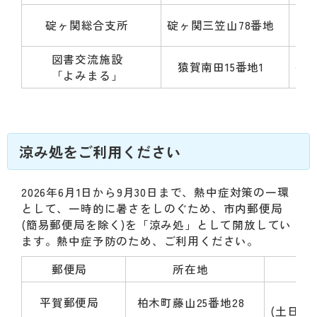
碇ヶ関総合支所
碇ヶ関三笠山78番地
図書交流施設
猿賀南田15番地1
平
「よみまる」
涼み処をご利用ください
2026年6月1日から9月30日まで、熱中症対策の一環
として、一時的に暑さをしのぐため、市内郵便局
(簡易郵便局を除く)を「涼み処」として開放してい
ます。熱中症予防のため、ご利用ください。
郵便局
所在地
開
平
平賀郵便局
柏木町藤山25番地28
(土日祝