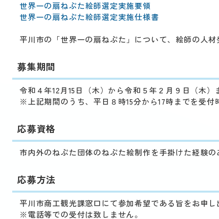
動
世界一の扇ねぷた絵師選定実施要領
す
世界一の扇ねぷた絵師選定実施仕様書
る
サ
平川市の「世界一の扇ねぷた」について、絵師の人材
ブ
メ
募集期間
ニ
ュ
ー
令和４年12月15日（木）から令和５年２月９日（木）
へ
※上記期間のうち、平日８時15分から17時までを受付
移
動
応募資格
す
る
市内外のねぷた団体のねぷた絵制作を手掛けた経験の
応募方法
平川市商工観光課窓口にて参加希望である旨をお申し
※電話等での受付は致しません。