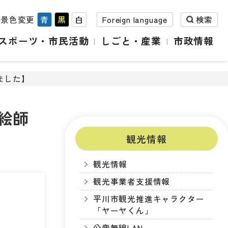
背景色変更
青
黒
白
Foreign language
検索
スポーツ・市民活動
しごと・産業
市政情報
ました】
絵師
観光情報
観光情報
観光事業者支援情報
平川市観光推進キャラクター
「ヤーヤくん」
公衆無線LAN