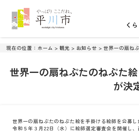
ナ
ビ
ゲ
くら
ー
シ
ョ
ン
現在の位置：
ホーム
>
観光
>
お知らせ
> 世界一の扇ね
ス
キ
ッ
世界一の扇ねぷたのねぷた絵
プ
メ
が決
ニ
ュ
ー
本
文
世界一の扇ねぷたのねぷた絵を手掛ける絵師を公募し
へ
令和５年３月22日（水）に絵師選定審査会を開催し
移