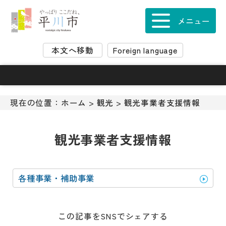
ナ
ビ
メニュー
ゲ
ー
本文へ移動
Foreign language
シ
ョ
ン
ス
キ
現在の位置：
ホーム
>
観光
>
観光事業者支援情報
ッ
プ
メ
観光事業者支援情報
ニ
ュ
ー
各種事業・補助事業
本
文
へ
移
この記事をSNSでシェアする