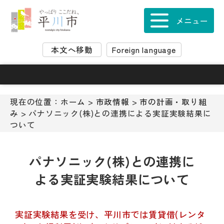
ナ
ビ
メニュー
ゲ
ー
本文へ移動
Foreign language
シ
ョ
ン
ス
キ
現在の位置：
ホーム
>
市政情報
>
市の計画・取り組
ッ
み
> パナソニック(株)との連携による実証実験結果に
プ
ついて
メ
ニ
ュ
パナソニック(株)との連携に
ー
よる実証実験結果について
本
文
へ
移
実証実験結果を受け、平川市では賃貸借(レンタ