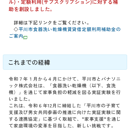
動
ル)・定額利用(サブスクリプション)に対する補
す
助を創設しました。
る
サ
詳細は下記リンクをご覧ください。
ブ
◇
平川市食器洗い乾燥機賃貸借定額利用補助金の
メ
ご案内
ニ
ュ
ー
へ
これまでの経
緯
移
動
令和７年１月から４月にかけて、平川市とパナソニ
す
ック株式会社は、「食器洗い乾燥機（以下、食洗
る
機）」を通じて家事負担の軽減を図る実証実験を行
いました。
これは、令和６年12月に締結した「平川市の子育て
支援及び男女共同参画の推進に向けた実証実験に関
する連携協定」に基づく取組で、”家事支援”を通じ
て家庭環境の変革を目指した、新しい挑戦です。