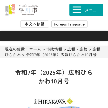
ナ
ビ
メニュー
ゲ
ー
本文へ移動
Foreign language
シ
ョ
ン
ス
キ
現在の位置：
ホーム
>
市政情報
>
広報・広聴
>
広報
ッ
ひらかわ
> 令和7年（2025年）広報ひらかわ10月号
プ
メ
ニ
令和7年（2025年）広報ひら
ュ
かわ10月号
ー
本
文
へ
移