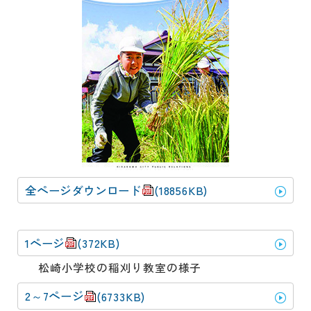
動
す
る
サ
ブ
メ
ニ
ュ
ー
へ
移
動
全ページダウンロード
(18856KB)
す
る
1ページ
(372KB)
松崎小学校の稲刈り教室の様子
2～7ページ
(6733KB)