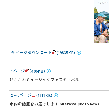
動
す
る
サ
ブ
メ
ニ
ュ
ー
へ
全ページダウンロード
(19835KB)
移
動
す
1ページ
(406KB)
る
ひらかわミュージックフェスティバル
2～3ページ
(1318KB)
市内の話題をお届けします hirakawa photo news.