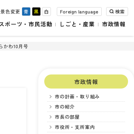
背景色変更
青
黒
白
Foreign language
検索
スポーツ・市民活動
しごと・産業
市政情報
らかわ10月号
市政情報
市の計画・取り組み
市の紹介
市長の部屋
市役所・支所案内