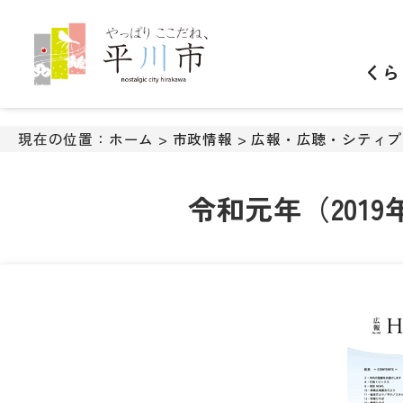
ナ
ビ
ゲ
くら
ー
シ
ョ
ン
現在の位置：
ホーム
>
市政情報
>
広報・広聴・シティプ
ス
キ
ッ
令和元年（201
プ
メ
ニ
ュ
ー
本
文
へ
移