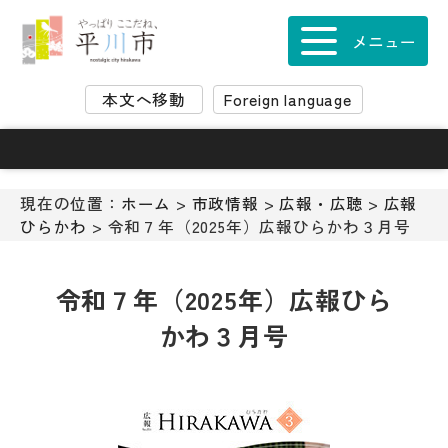
ナ
ビ
メニュー
ゲ
ー
本文へ移動
Foreign language
シ
ョ
ン
ス
キ
現在の位置：
ホーム
>
市政情報
>
広報・広聴
>
広報
ッ
ひらかわ
> 令和７年（2025年）広報ひらかわ３月号
プ
メ
ニ
令和７年（2025年）広報ひら
ュ
かわ３月号
ー
本
文
へ
移