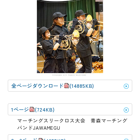
動
す
る
サ
ブ
メ
ニ
ュ
ー
へ
移
動
全ページダウンロード
(14885KB)
す
る
1ページ
(724KB)
マーチングスリークロス大会 青森マーチング
バンドJAWAMEGU