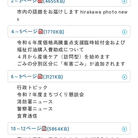
2～3ページ
(4655KB)
市内の話題をお届けします hirakawa photo new
s
4～5ページ
(1770KB)
令和６年度価格高騰重点支援臨時給付金および
福祉灯油購入費助成について
４月から産後ケア（訪問型）を始めます
ごみの分別区分に「有害ごみ」が追加されます
6～9ページ
(3121KB)
行政トピック
令和７年度まちづくり懇談会
消防署ニュース
警察署ニュース
食育通信
10～12ページ
(5864KB)