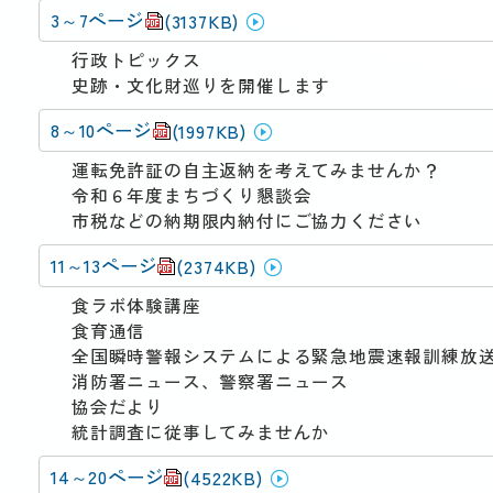
3～7ページ
(3137KB)
行政トピックス
史跡・文化財巡りを開催します
8～10ページ
(1997KB)
運転免許証の自主返納を考えてみませんか？
令和６年度まちづくり懇談会
市税などの納期限内納付にご協力ください
11～13ページ
(2374KB)
食ラボ体験講座
食育通信
全国瞬時警報システムによる緊急地震速報訓練放
消防署ニュース、警察署ニュース
協会だより
統計調査に従事してみませんか
14～20ページ
(4522KB)