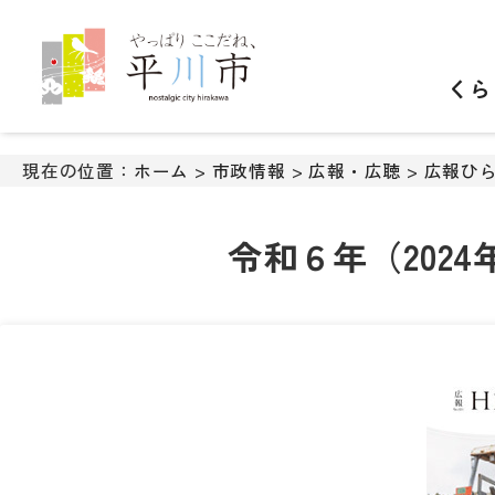
ナ
ビ
ゲ
くら
ー
シ
ョ
ン
現在の位置：
ホーム
>
市政情報
>
広報・広聴
>
広報ひ
ス
キ
ッ
令和６年（202
プ
メ
ニ
ュ
ー
本
文
へ
移