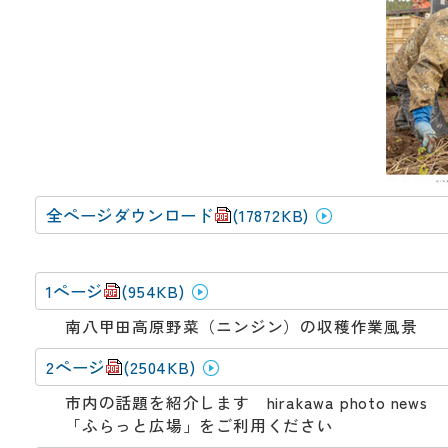
動
す
る
サ
ブ
メ
ニ
ュ
ー
へ
全ページダウンロード
(17872KB)
移
動
す
1ページ
(954KB)
る
南八甲田高原野菜（ニンジン）の収穫作業風景
2ページ
(2504KB)
市内の話題を紹介します hirakawa photo news
「ふらっと広場」をご利用ください