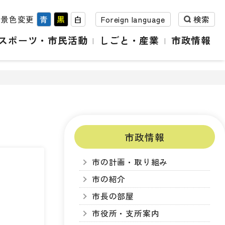
背景色変更
青
黒
白
Foreign language
検索
スポーツ・市民活動
しごと・産業
市政情報
市政情報
市の計画・取り組み
市の紹介
市長の部屋
市役所・支所案内